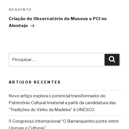
Conteúdo
SEGUINTE
seguinte
Criação do Observatório de Museus e PCI no
Alentejo
Pesquisar
Pesqu
por:
ARTIGOS RECENTES
Novo artigo explora o potencial transformador do
Património Cultural Imaterial a partir da candidatura das
“Tradições do Vinho da Madeira” à UNESCO
II Congresso Internacional “O Barranquenho ponte entre
Línguas e Culturas”