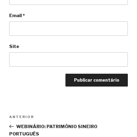
Email
*
Site
Navegação
Conteúdo
ANTERIOR
de
anterior
WEBINÁRIO: PATRIMÓNIO SINEIRO
artigos
PORTUGUÊS