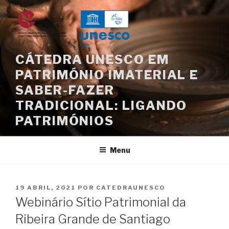
Saltar
para
o
conteúdo
CÁTEDRA UNESCO EM
PATRIMÓNIO IMATERIAL E
SABER-FAZER
TRADICIONAL: LIGANDO
PATRIMÓNIOS
Menu
PUBLICADO
19 ABRIL, 2021
POR
CATEDRAUNESCO
EM
Webinário Sítio Patrimonial da
Ribeira Grande de Santiago