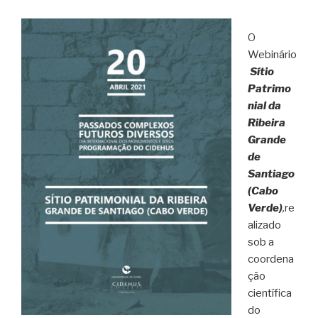
O
Webinário
Sítio
Patrimo
nial da
Ribeira
Grande
de
Santiago
(Cabo
Verde)
,
re
alizado
sob a
coordena
ção
científica
do