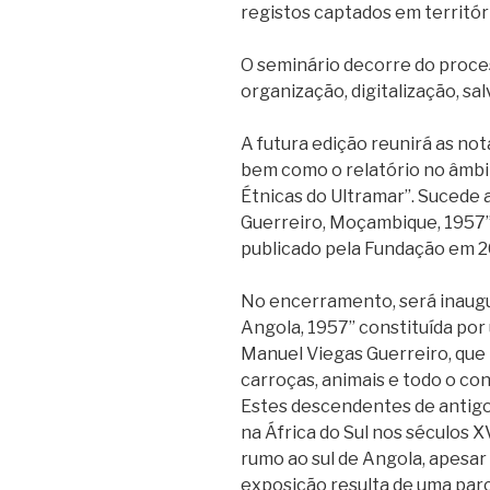
registos captados em territóri
O seminário decorre do proce
organização, digitalização, sa
A futura edição reunirá as no
bem como o relatório no âmbi
Étnicas do Ultramar”. Sucede
Guerreiro, Moçambique, 1957”
publicado pela Fundação em 2
No encerramento, será inaugu
Angola, 1957” constituída por
Manuel Viegas Guerreiro, que r
carroças, animais e todo o con
Estes descendentes de antigo
na África do Sul nos séculos X
rumo ao sul de Angola, apesar 
exposição resulta de uma par