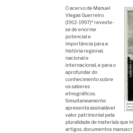
O acervo de Manuel
Viegas Guerreiro
(1912-1997)* reveste-
se de enorme
potencial e
importância para a
história regional,
nacional e
internacional, e para o
aprofundar do
conhecimento sobre
os saberes
etnográficos.
Simultaneamente
apresenta assinalável
valor patrimonial pela
pluralidade de materiais que int
artigos, documentos manuscrit