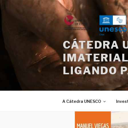
Saltar
para
o
conteúdo
CÁTEDRA 
IMATERIAL
LIGANDO 
A Cátedra UNESCO
Inves