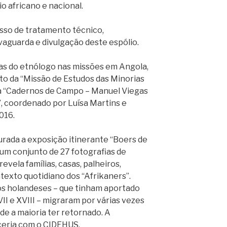
o africano e nacional.
sso de tratamento técnico,
lvaguarda e divulgação deste espólio.
tas do etnólogo nas missões em Angola,
to da “Missão de Estudos das Minorias
 a “Cadernos de Campo – Manuel Viegas
, coordenado por Luísa Martins e
016.
rada a exposição itinerante “Boers de
 um conjunto de 27 fotografias de
evela famílias, casas, palheiros,
texto quotidiano dos “Afrikaners”.
s holandeses – que tinham aportado
VII e XVIII – migraram por várias vezes
de a maioria ter retornado. A
ceria com o CIDEHUS.