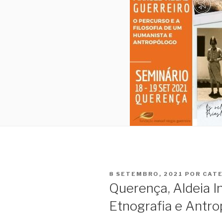
PUBLICADO
8 SETEMBRO, 2021
POR
CAT
EM
Querença, Aldeia I
Etnografia e Antro