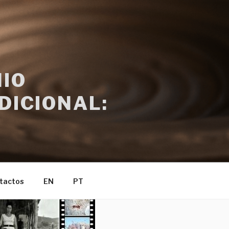
IO
DICIONAL:
tactos
EN
PT