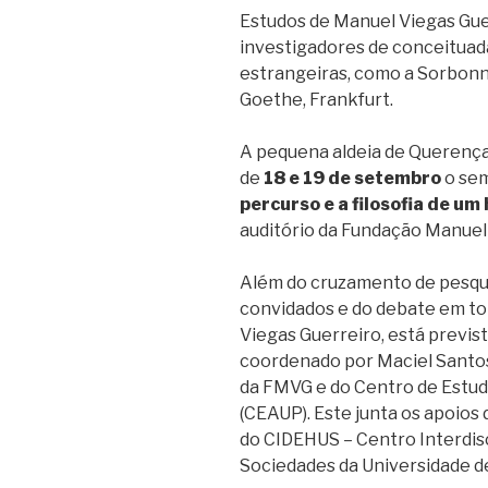
Estudos de Manuel Viegas Gue
investigadores de conceituad
estrangeiras, como a Sorbonne
Goethe, Frankfurt.
A pequena aldeia de Querença
de
18 e 19 de setembro
o sem
percurso e a filosofia de u
auditório da Fundação Manuel
Além do cruzamento de pesqui
convidados e do debate em t
Viegas Guerreiro, está previs
coordenado por Maciel Santos:
da FMVG e do Centro de Estud
(CEAUP). Este junta os apoios
do CIDEHUS – Centro Interdisci
Sociedades da Universidade d