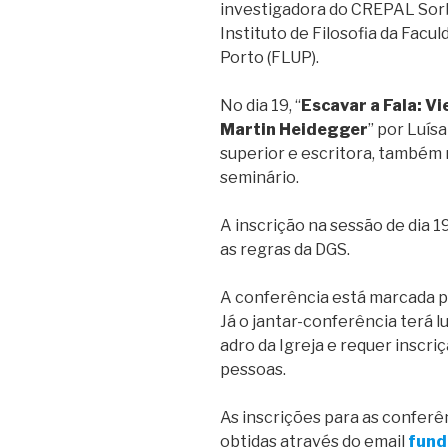
investigadora do CREPAL Sor
Instituto de Filosofia da Facu
Porto (FLUP).
No dia 19, “
Escavar a Fala: Vi
Martin Heidegger
” por Luís
superior e escritora, também
seminário.
A inscrição na sessão de dia 1
as regras da DGS.
A conferência está marcada pa
Já o jantar-conferência terá l
adro da Igreja e requer inscri
pessoas.
As inscrições para as confer
obtidas através do email
fund