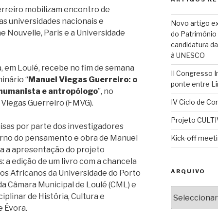
rreiro mobilizam encontro de
as universidades nacionais e
Novo artigo ex
 Nouvelle, Paris e a Universidade
do Património C
candidatura da
à UNESCO
, em Loulé, recebe no fim de semana
II Congresso 
inário “
Manuel Viegas Guerreiro: o
ponte entre Lí
m humanista e antropólogo
”, no
IV Ciclo de Con
 Viegas Guerreiro (FMVG).
Projeto CULTI
sas por parte dos investigadores
orno do pensamento e obra de Manuel
Kick-off meet
ta a apresentação do projeto
 a edição de um livro com a chancela
ARQUIVO
os Africanos da Universidade do Porto
 da Câmara Municipal de Loulé (CML) e
Arquivo
plinar de História, Cultura e
e Évora.