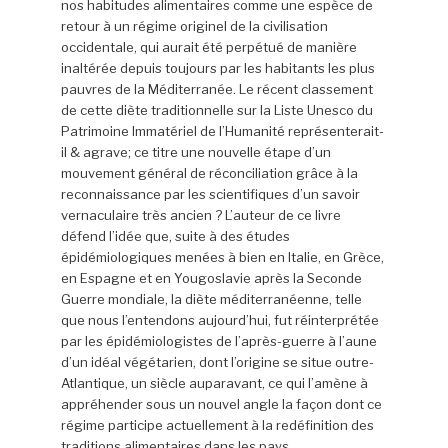
nos habitudes alimentaires comme une espèce de
retour à un régime originel de la civilisation
occidentale, qui aurait été perpétué de manière
inaltérée depuis toujours par les habitants les plus
pauvres de la Méditerranée. Le récent classement
de cette diète traditionnelle sur la Liste Unesco du
Patrimoine Immatériel de l’Humanité représenterait-
il & agrave; ce titre une nouvelle étape d’un
mouvement général de réconciliation grâce à la
reconnaissance par les scientifiques d’un savoir
vernaculaire très ancien ? L’auteur de ce livre
défend l’idée que, suite à des études
épidémiologiques menées à bien en Italie, en Grèce,
en Espagne et en Yougoslavie après la Seconde
Guerre mondiale, la diète méditerranéenne, telle
que nous l’entendons aujourd’hui, fut réinterprétée
par les épidémiologistes de l’après-guerre à l’aune
d’un idéal végétarien, dont l’origine se situe outre-
Atlantique, un siècle auparavant, ce qui l’amène à
appréhender sous un nouvel angle la façon dont ce
régime participe actuellement à la redéfinition des
traditions alimentaires dans les pays