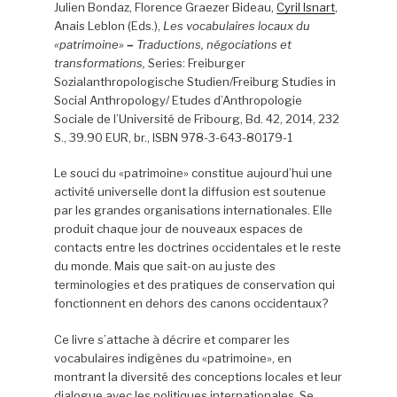
Julien Bondaz, Florence Graezer Bideau,
Cyril Isnart
,
Anais Leblon (Eds.),
Les vocabulaires locaux du
«patrimoine»
–
Traductions, négociations et
transformations,
Series: Freiburger
Sozialanthropologische Studien/Freiburg Studies in
Social Anthropology/ Etudes d’Anthropologie
Sociale de l’Université de Fribourg, Bd. 42, 2014, 232
S., 39.90 EUR, br., ISBN 978-3-643-80179-1
Le souci du «patrimoine» constitue aujourd’hui une
activité universelle dont la diffusion est soutenue
par les grandes organisations internationales. Elle
produit chaque jour de nouveaux espaces de
contacts entre les doctrines occidentales et le reste
du monde. Mais que sait-on au juste des
terminologies et des pratiques de conservation qui
fonctionnent en dehors des canons occidentaux?
Ce livre s’attache à décrire et comparer les
vocabulaires indigènes du «patrimoine», en
montrant la diversité des conceptions locales et leur
dialogue avec les politiques internationales. Se