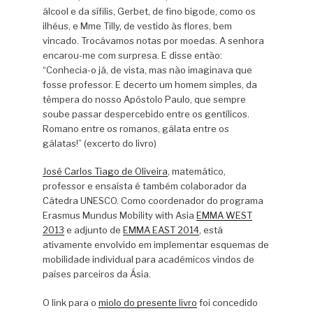
álcool e da sífilis, Gerbet, de fino bigode, como os
ilhéus, e Mme Tilly, de vestido às flores, bem
vincado. Trocávamos notas por moedas. A senhora
encarou-me com surpresa. E disse então:
“Conhecia-o já, de vista, mas não imaginava que
fosse professor. E decerto um homem simples, da
têmpera do nosso Apóstolo Paulo, que sempre
soube passar despercebido entre os gentílicos.
Romano entre os romanos, gálata entre os
gálatas!” (excerto do livro)
José Carlos Tiago de Oliveira
, matemático,
professor e ensaísta é também colaborador da
Cátedra UNESCO. Como coordenador do programa
Erasmus Mundus Mobility with Asia
EMMA WEST
2013
e adjunto de
EMMA EAST 2014
, está
ativamente envolvido em implementar esquemas de
mobilidade individual para académicos vindos de
países parceiros da Ásia.
O link para o
miolo do presente livro
foi concedido