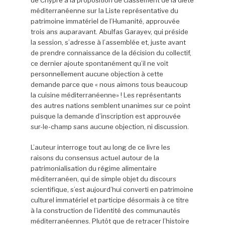
de Chypre à la proposition de classement de la diète
méditerranéenne sur la Liste représentative du
patrimoine immatériel de l’Humanité, approuvée
trois ans auparavant. Abulfas Garayev, qui préside
la session, s’adresse à l’assemblée et, juste avant
de prendre connaissance de la décision du collectif,
ce dernier ajoute spontanément qu’il ne voit
personnellement aucune objection à cette
demande parce que « nous aimons tous beaucoup
la cuisine méditerranéenne» ! Les représentants
des autres nations semblent unanimes sur ce point
puisque la demande d’inscription est approuvée
sur-le-champ sans aucune objection, ni discussion.
L’auteur interroge tout au long de ce livre les
raisons du consensus actuel autour de la
patrimonialisation du régime alimentaire
méditerranéen, qui de simple objet du discours
scientifique, s’est aujourd’hui converti en patrimoine
culturel immatériel et participe désormais à ce titre
à la construction de l’identité des communautés
méditerranéennes. Plutôt que de retracer l’histoire