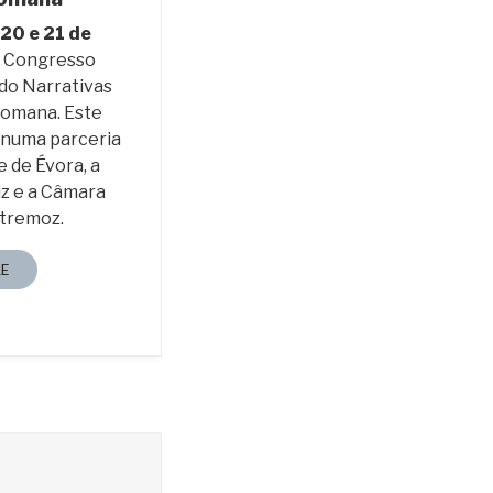
20 e 21 de
o Congresso
ndo Narrativas
 Romana. Este
 numa parceria
e de Évora, a
iz e a Câmara
stremoz.
E