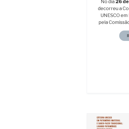
No dia
26 de
decorreu a Co
UNESCO em P
pela Comissã