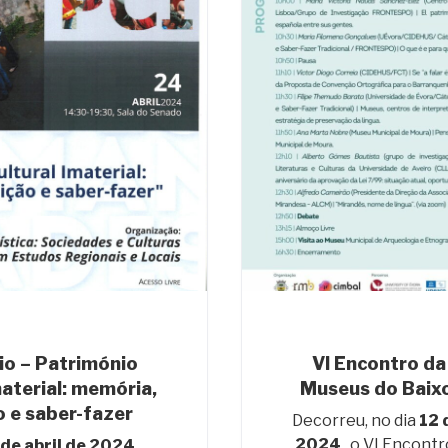
io – Património
VI Encontro da
material: memória,
Museus do Baixo
o e saber-fazer
Decorreu, no dia
12 
2024
, o VI Encont
de abril de 2024
,