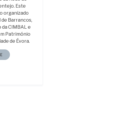
entejo. Este
do organizado
 de Barrancos,
o da CIMBAL e
em Património
dade de Évora.
E