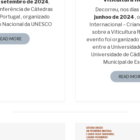
 setembro de 2024
,
nferência de Cátedras
Decorreu, nos dias
ortugal , organizado
junhoo de 2024
, 
o Nacional da UNESCO
Internacional – Cria
sobre a Viticultura
READ MORE
evento foi organizado
entre a Universidad
Universidade de Cád
Municipal de E
READ MOR