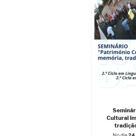
Seminár
Cultural I
tradiçã
No dia
24 