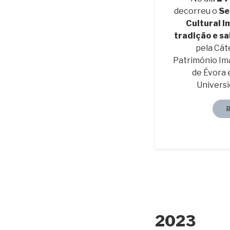
decorreu o
Se
Cultural I
tradição e s
pela Cá
Património Ima
de Évora 
Universi
2023