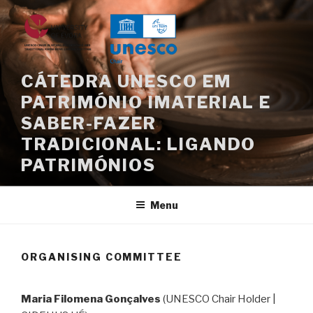
Skip
to
content
CÁTEDRA UNESCO EM
PATRIMÓNIO IMATERIAL E
SABER-FAZER
TRADICIONAL: LIGANDO
PATRIMÓNIOS
Menu
ORGANISING COMMITTEE
Maria Filomena Gonçalves
(UNESCO Chair Holder |