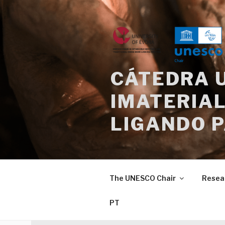
Skip
to
content
CÁTEDRA 
IMATERIAL
LIGANDO 
The UNESCO Chair
Resea
PT