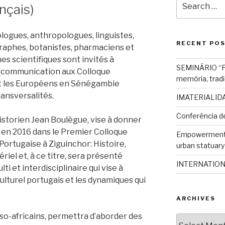
nçais)
for:
ologues, anthropologues, linguistes,
RECENT PO
graphes, botanistes, pharmaciens et
s scientifiques sont invités à
SEMINÁRIO “Pat
e communication aux Colloque
memória, tradi
 et les Européens en Sénégambie
ransversalités.
IMATERIALIDAD
Conferência d
istorien Jean Boulègue, vise à donner
en 2016 dans le Premier Colloque
Empowerment o
Portugaise à Ziguinchor: Histoire,
urban statuary 
iel et, à ce titre, sera présenté
INTERNATIO
 et interdisciplinaire qui vise à
 culturel portugais et les dynamiques qui
ARCHIVES
luso-africains, permettra d’aborder des
Archives