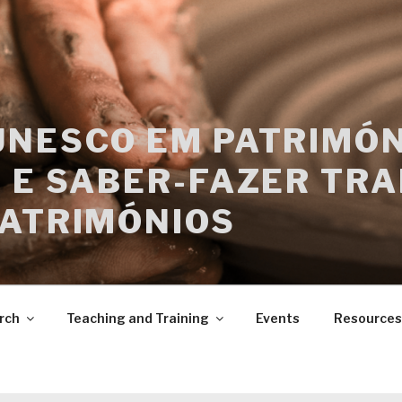
UNESCO EM PATRIMÓN
 E SABER-FAZER TRA
PATRIMÓNIOS
rch
Teaching and Training
Events
Resources