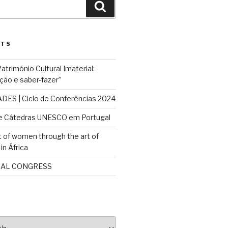
Search
STS
rimónio Cultural Imaterial:
ção e saber-fazer”
ES | Ciclo de Conferências 2024
e Cátedras UNESCO em Portugal
f women through the art of
in África
NAL CONGRESS