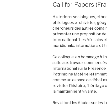
ON
Call for Papers (Fra
Historiens, sociologues, ethn
philologues, archivistes, géo
chercheurs des autres domaine
présenter une proposition d
International “Les Africains
meridionale: interactions et t
Ce colloque, en hommage à l’h
suite aux travaux commencés 
International sur la Présence 
Patrimoine Matériel et Immatér
comme un espace de débat multi
revisiter l’histoire, l’héritage
la maintiennent vivante.
Revisitant les études sur les 