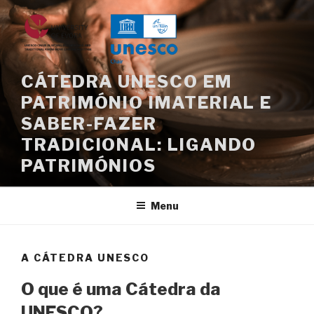
Saltar
para
o
conteúdo
CÁTEDRA UNESCO EM
PATRIMÓNIO IMATERIAL E
SABER-FAZER
TRADICIONAL: LIGANDO
PATRIMÓNIOS
Menu
A CÁTEDRA UNESCO
O
que
é
uma
Cátedra da
UNESCO?