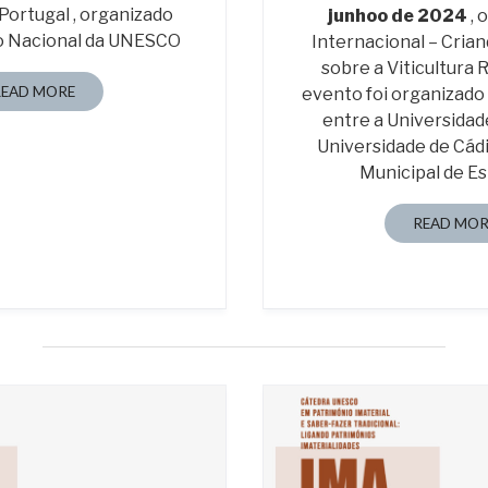
ortugal , organizado
junhoo de 2024
, 
o Nacional da UNESCO
Internacional – Cria
sobre a Viticultura
READ MORE
evento foi organizado
entre a Universidad
Universidade de Cád
Municipal de E
READ MOR