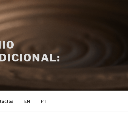
IO
DICIONAL:
tactos
EN
PT