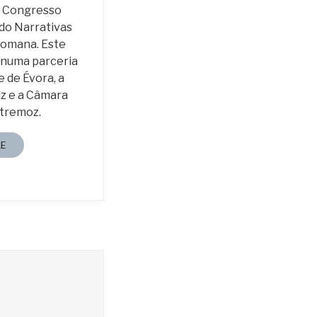
o Congresso
ndo Narrativas
 Romana. Este
 numa parceria
e de Évora, a
iz e a Câmara
stremoz.
E