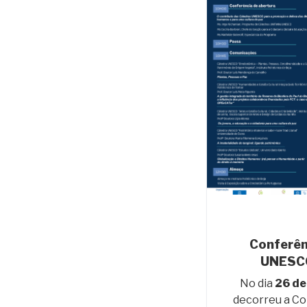
Conferên
UNESCO
No dia
26 de
decorreu a Co