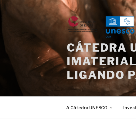
Saltar
para
o
conteúdo
CÁTEDRA 
IMATERIAL
LIGANDO 
A Cátedra UNESCO
Inves