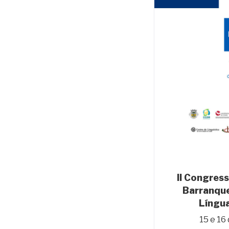
II Congress
Barranque
Língua
15 e 16