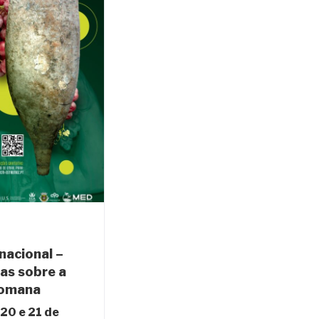
nacional –
as sobre a
Romana
20 e 21 de