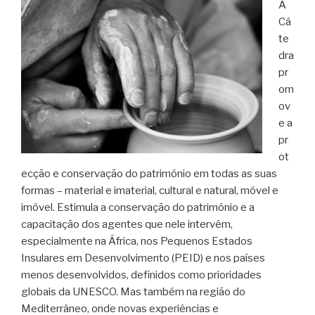
A
Cá
te
dra
pr
om
ov
e a
pr
ot
ecção e conservação do património em todas as suas
formas – material e imaterial, cultural e natural, móvel e
imóvel. Estimula a conservação do património e a
capacitação dos agentes que nele intervêm,
especialmente na África, nos Pequenos Estados
Insulares em Desenvolvimento (PEID) e nos países
menos desenvolvidos, definidos como prioridades
globais da UNESCO. Mas também na região do
Mediterrâneo, onde novas experiências e