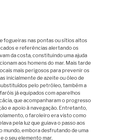
ogueiras nas pontas ou sítios altos
ficados e referências alertando os
am da costa, constituindo uma ajuda
rcionam aos homens do mar. Mais tarde
locais mais perigosos para prevenir os
as inicialmente de azeite ou óleo de
substituídos pelo petróleo, também a
 faróis já equipados com aparelhos
ficácia, que acompanharam o progresso
ão e apoio à navegação. Entretanto,
solamento, o faroleiro era visto como
lava pela luz que guiava o passo aos
 do mundo, embora desfrutando de uma
a e o seu elemento mar.