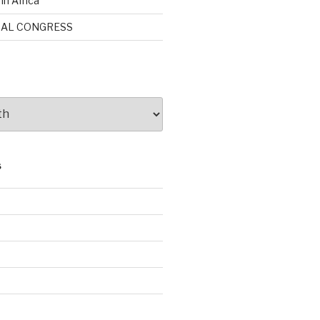
in África
NAL CONGRESS
S