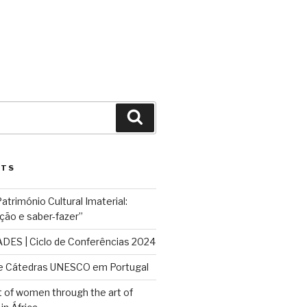
Search
STS
rimónio Cultural Imaterial:
ção e saber-fazer”
ES | Ciclo de Conferências 2024
e Cátedras UNESCO em Portugal
f women through the art of