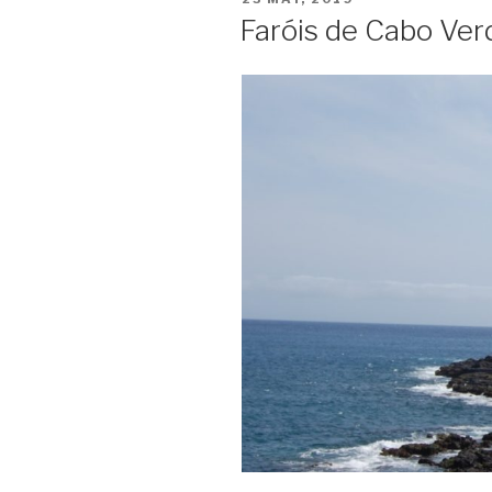
ON
Faróis de Cabo Ver