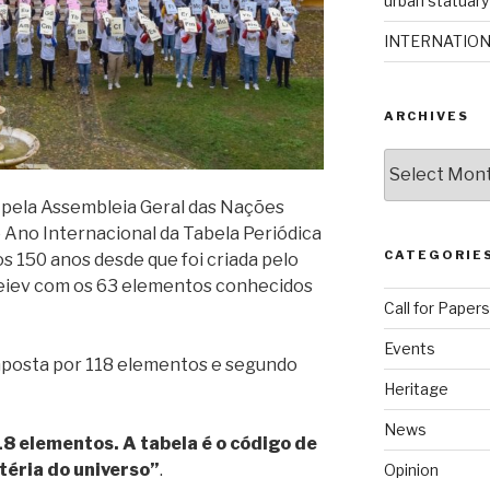
urban statuary 
INTERNATIO
ARCHIVES
Archives
 pela Assembleia Geral das Nações
Ano Internacional da Tabela Periódica
CATEGORIE
s 150 anos desde que foi criada pelo
leiev com os 63 elementos conhecidos
Call for Papers
Events
omposta por 118 elementos e segundo
Heritage
News
118 elementos. A tabela é o código de
téria do universo”
.
Opinion