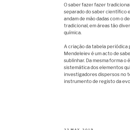
O saber fazer fazer tradicion
separado do saber científico e 
andam de mão dadas com o de
tradicional, em áreas tão dive
química.
A criação da tabela periódica 
Mendeleiev é um acto de sabe
sublinhar. Da mesma forma o 
sistemática dos elementos quí
investigadores dispersos no 
instrumento de registo da evo
POSTED
23 MAY, 2019