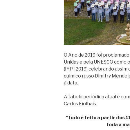
O Ano de 2019 foi proclamado
Unidas e pela UNESCO como o 
(IYPT2019) celebrando assim o
químico russo Dimitry Mende
à data.
A tabela periódica atual é c
Carlos Fiolhais
“tudo é feito a partir dos 
toda a ma