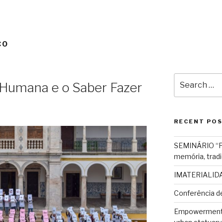
CO
Search
 Humana e o Saber Fazer
for:
RECENT PO
SEMINÁRIO “Pat
memória, tradi
IMATERIALIDAD
Conferência d
Empowerment o