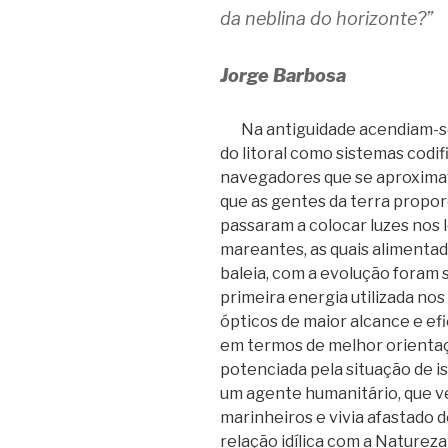
da neblina do horizonte?”
Jorge Barbosa
Na antiguidade acendiam-se f
do litoral como sistemas codi
navegadores que se aproximav
que as gentes da terra propo
passaram a colocar luzes nos 
mareantes, as quais alimentad
baleia, com a evolução foram 
primeira energia utilizada nos
ópticos de maior alcance e e
em termos de melhor orientaç
potenciada pela situação de i
um agente humanitário, que ve
marinheiros e vivia afastado
relação idílica com a Naturez