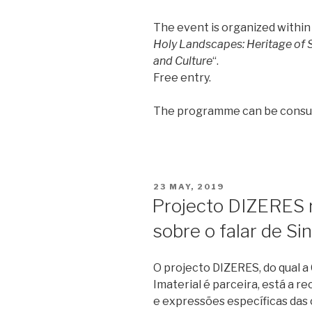
The event is organized within
Holy Landscapes: Heritage of S
and Culture
“.
Free entry.
The programme can be consu
POSTED
23 MAY, 2019
ON
Projecto DIZERES r
sobre o falar de Si
O projecto DIZERES, do qual
Imaterial é parceira, está a r
e expressões específicas das 