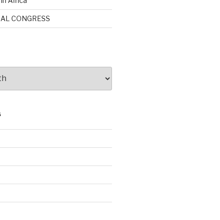
in África
NAL CONGRESS
S