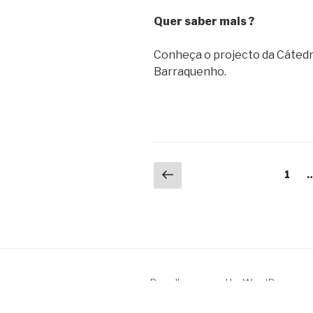
Quer saber mais ?
Conheça o projecto da Cáted
Barraquenho.
Posts
Previous
Page
1
page
pagination
Proudly powered by WordPress