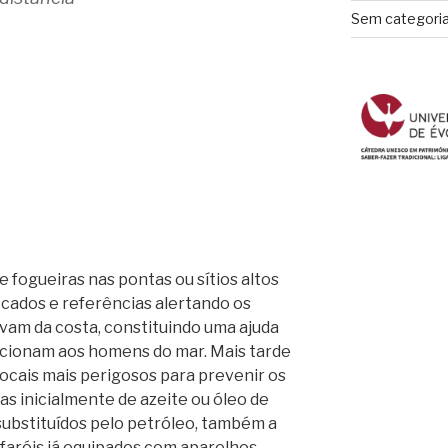
Sem categori
ogueiras nas pontas ou sítios altos
ficados e referências alertando os
am da costa, constituindo uma ajuda
rcionam aos homens do mar. Mais tarde
locais mais perigosos para prevenir os
as inicialmente de azeite ou óleo de
substituídos pelo petróleo, também a
 faróis já equipados com aparelhos