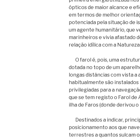
ópticos de maior alcance e e
em termos de melhor orientaç
potenciada pela situação de i
um agente humanitário, que ve
marinheiros e vivia afastado
relação idílica com a Naturez
O farol é, pois, uma estrutu
dotada no topo de um aparelho 
longas distâncias com vista a
habitualmente são instalados
privilegiadas para a navegaçã
que se tem registo o Farol de 
ilha de Faros (donde derivou o 
Destinados a indicar, princi
posicionamento aos que nave
terrestres a quantos sulcam o