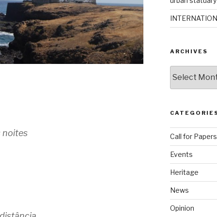
urban statuary 
INTERNATIO
ARCHIVES
Archives
CATEGORIE
 noites
Call for Papers
Events
Heritage
News
Opinion
distância