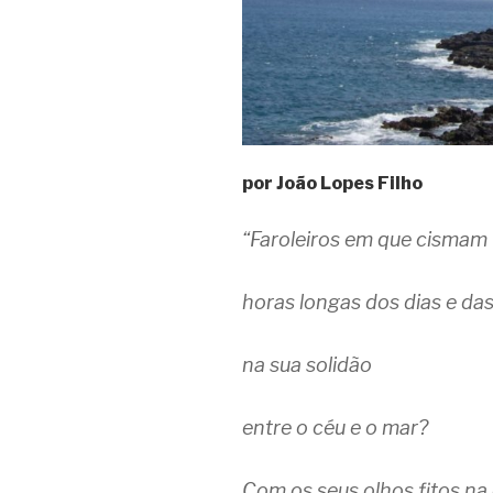
por João Lopes Filho
“Faroleiros em que cismam
horas longas dos dias e das
na sua solidão
entre o céu e o mar?
Com os seus olhos fitos na 