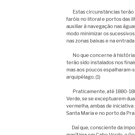
Estas circunstâncias terão i
faróis no litoral e portos das 
auxiliar à navegação nas água
modo minimizar os sucessivos 
nas zonas baixas e na entrada
No que concerne à história d
terão sido instalados nos finais
mas aos poucos espalharam-se
arquipélago. (1)
Praticamente, até 1880-1881
Verde, se se exceptuarem dua
vermelha, ambas de iniciativa 
Santa Maria e no porto da Praia
Daí que, consciente da impor
marítima em Cabo Verde, o Gov