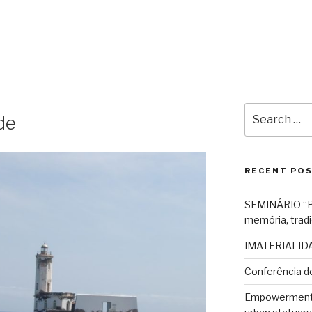
Search
de
for:
RECENT PO
SEMINÁRIO “Pat
memória, tradi
IMATERIALIDAD
Conferência d
Empowerment o