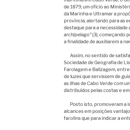
de 1879, um ofício ao Ministé
da Marinha e Ultramar a propó
província, alertando para as e
destaque para a necessidade 
archipelago”
(3), começando p
a finalidade de auxiliarem a n
Assim, no sentido de satisfaz
Sociedade de Geografia de Li
Farolagem e Balizagem, entre 
de luzes que servissem de gui
as ilhas de Cabo Verde com um
distribuídos pelas costas e em
Posto isto, promoveram a ins
alcances em posições vantaj
farolins que para indicar a en