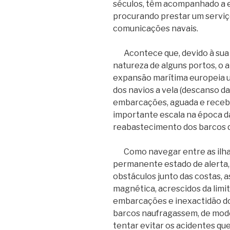
séculos, têm acompanhado a e
procurando prestar um serviço
comunicações navais.
Acontece que, devido à sua p
natureza de alguns portos, o 
expansão marítima europeia 
dos navios a vela (descanso 
embarcações, aguada e recebe
importante escala na época d
reabastecimento dos barcos q
Como navegar entre as ilhas
permanente estado de alerta,
obstáculos junto das costas, 
magnética, acrescidos da lim
embarcações e inexactidão do
barcos naufragassem, de modo
tentar evitar os acidentes qu