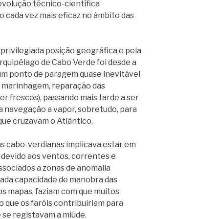
volução técnico-científica
 cada vez mais eficaz no âmbito das
rivilegiada posição geográfica e pela
arquipélago de Cabo Verde foi desde a
um ponto de paragem quase inevitável
da marinhagem, reparação das
r frescos), passando mais tarde a ser
a navegação a vapor, sobretudo, para
ue cruzavam o Atlântico.
 cabo-verdianas implicava estar em
 devido aos ventos, correntes e
associados a zonas de anomalia
itada capacidade de manobra das
s mapas, faziam com que muitos
 que os faróis contribuiriam para
e se registavam a miúde.