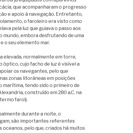
ficácia, que acompanharam o progresso
ão e apoio à navegação. Entretanto,
solamento, o faroleiro era visto como
lava pela luz que guiava o passo aos
 do mundo, embora desfrutando de uma
a e o seu elemento mar.
ra elevada, normalmente em torre,
óptico, cujo facho de luz é visível a
 apoiar os navegantes, pelo que
 nas zonas litorâneas em posições
o marítima, tendo sido o primeiro de
Alexandria, construído em 280 a.C. na
termo farol).
palmente durante a noite, o
gam, são importantes referentes
s oceanos, pelo que, criados há muitos