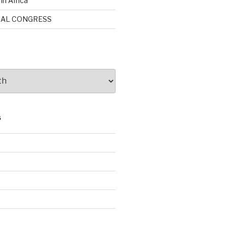
in África
NAL CONGRESS
S