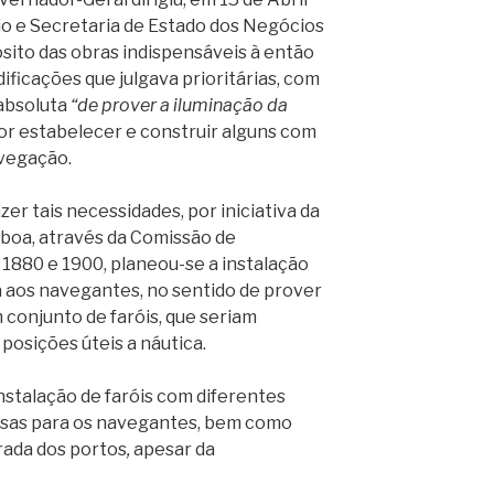
rio e Secretaria de Estado dos Negócios
sito das obras indispensáveis à então
dificações que julgava prioritárias, com
absoluta
“de prover a iluminação da
or estabelecer e construir alguns com
avegação.
er tais necessidades, por iniciativa da
sboa, através da Comissão de
1880 e 1900, planeou-se a instalação
a aos navegantes, no sentido de prover
 conjunto de faróis, que seriam
 posições úteis a náutica.
talação de faróis com diferentes
osas para os navegantes, bem como
trada dos portos
,
apesar da