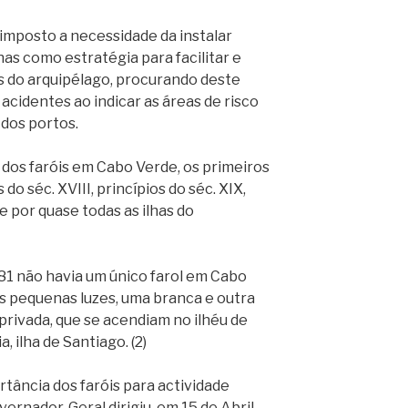
mposto a necessidade da instalar
ilhas como estratégia para facilitar e
s do arquipélago, procurando deste
acidentes ao indicar as áreas de risco
 dos portos.
os faróis em Cabo Verde, os primeiros
 do séc. XVIII, princípios do séc. XIX,
 por quase todas as ilhas do
 não havia um único farol em Cabo
s pequenas luzes, uma branca e outra
privada, que se acendiam no ilhéu de
, ilha de Santiago. (2)
tância dos faróis para actividade
ernador-Geral dirigiu, em 15 de Abril