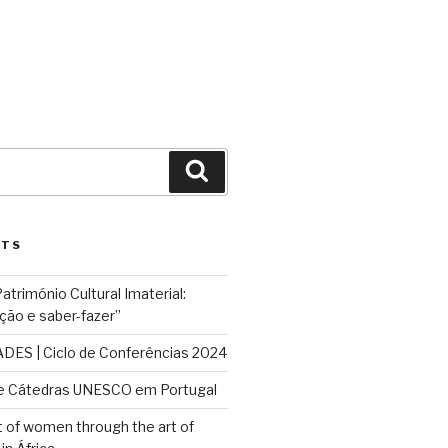
Search
STS
rimónio Cultural Imaterial:
ção e saber-fazer”
ES | Ciclo de Conferências 2024
e Cátedras UNESCO em Portugal
f women through the art of