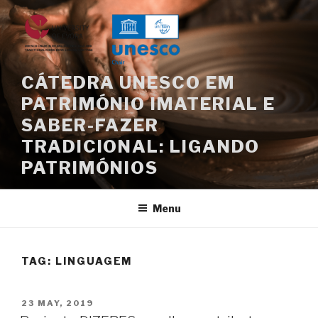
Skip
to
content
CÁTEDRA UNESCO EM
PATRIMÓNIO IMATERIAL E
SABER-FAZER
TRADICIONAL: LIGANDO
PATRIMÓNIOS
Menu
TAG:
LINGUAGEM
POSTED
23 MAY, 2019
ON