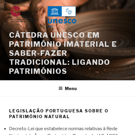
Saltar
para
o
conteúdo
CÁTEDRA UNESCO EM
PATRIMÓNIO IMATERIAL E
SABER-FAZER
TRADICIONAL: LIGANDO
PATRIMÓNIOS
Menu
LEGISLAÇÃO PORTUGUESA SOBRE O
PATRIMÓNIO NATURAL
Decreto-Lei que estabelece normas relativas à Rede