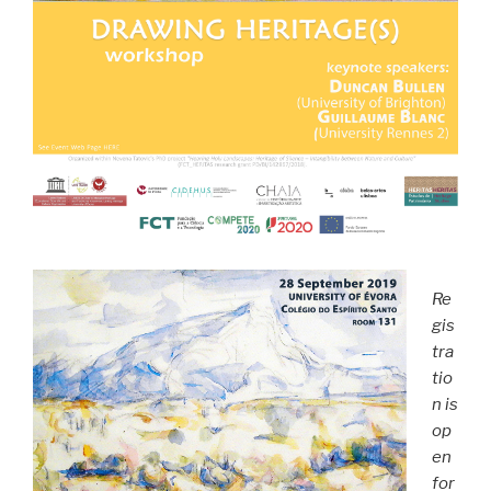
Re
gis
tra
tio
n is
op
en
for