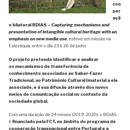
coo
per
açã
o bilateral BDIAS –
Capturing mechanisms and
presentation of intangible cultural heritage with an
emphasis on new media use
, esteve em missão na
Eslováquia, entre o dia 23 e 26 de junho.
O projeto pretende identificar e analisar
os
mecanismos de transferência de
conhecimento associados ao Saber-Fazer
Tradicional, ao Património Cultural Imaterial a ele
associado, e à sua difusão através dos novos
meios de comunicação social no contexto da
sociedade global.
Com uma duração de 24 meses (2019-2020), o BDIAS
é
financiado pela FCT, no âmbito do programa de
cooperação transnacional entre Portugal e a