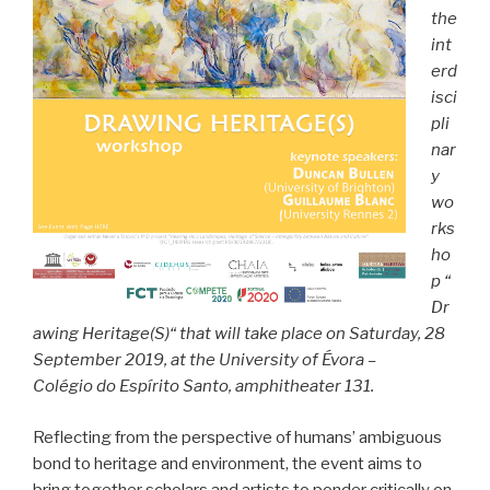
the
int
erd
isci
pli
nar
y
wo
rks
ho
p “
Dr
awing Heritage(S)“ that will take place on Saturday, 28
September 2019, at the University of Évora –
Colégio do Espírito Santo, amphitheater 131.
Reflecting from the perspective of humans’ ambiguous
bond to heritage and environment, the event aims to
bring together scholars and artists to ponder critically on