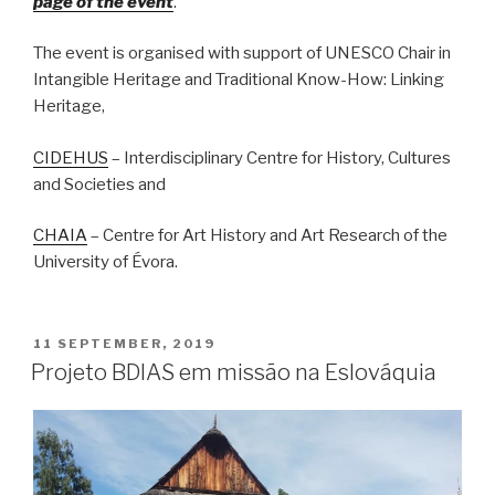
page of the event
.
The event is organised with support of UNESCO Chair in
Intangible Heritage and Traditional Know-How: Linking
Heritage,
CIDEHUS
– Interdisciplinary Centre for History, Cultures
and Societies and
CHAIA
– Centre for Art History and Art Research of the
University of Évora.
POSTED
11 SEPTEMBER, 2019
ON
Projeto BDIAS em missão na Eslováquia