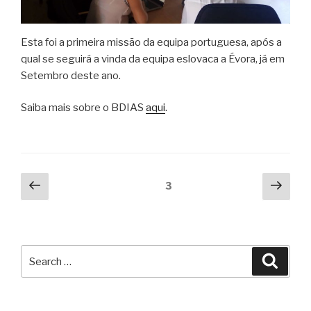
Esta foi a primeira missão da equipa portuguesa, após a
qual se seguirá a vinda da equipa eslovaca a Évora, já em
Setembro deste ano.
Saiba mais sobre o BDIAS
aqui
.
Posts
Previous
Next
Page
3
page
pag
pagination
Search
Searc
for: