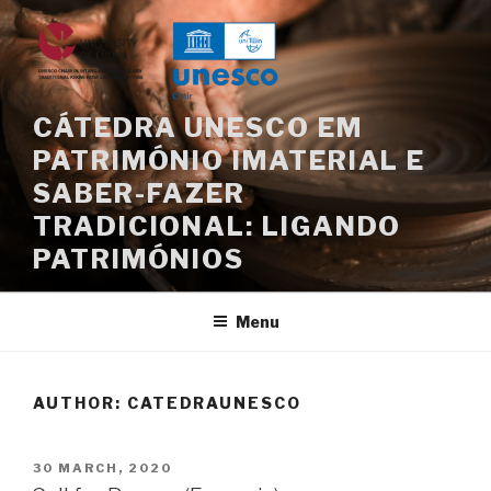
Skip
to
content
CÁTEDRA UNESCO EM
PATRIMÓNIO IMATERIAL E
SABER-FAZER
TRADICIONAL: LIGANDO
PATRIMÓNIOS
Menu
AUTHOR:
CATEDRAUNESCO
POSTED
30 MARCH, 2020
ON