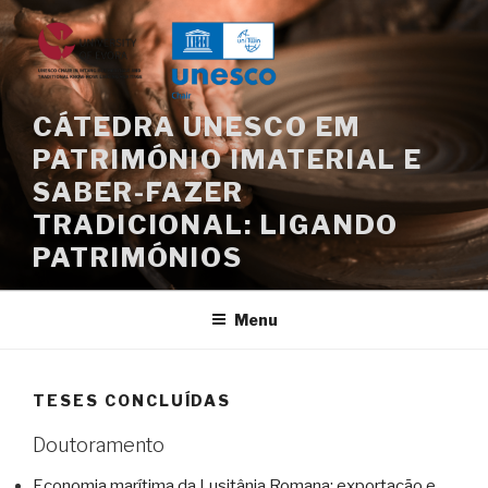
Saltar
para
o
conteúdo
CÁTEDRA UNESCO EM
PATRIMÓNIO IMATERIAL E
SABER-FAZER
TRADICIONAL: LIGANDO
PATRIMÓNIOS
Menu
TESES CONCLUÍDAS
Doutoramento
Economia marítima da Lusitânia Romana: exportação e