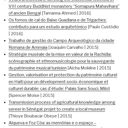
VIII century Buddhist monastery “Somapura Mahavihara”
of ancien Benga
l [Tamanna Ahmed | 2016]
Os fornos de cal do Baixo Guadiana e de Trigaches:
contributo para um estudo arquitetónico
[Paulo Custódio
| 2016]
Trabalho de gestão do Campo Arqueológico da cidade
Romana de Ammaia
[Joaquim Carvalho | 2015]
Stratégie muséale de la mise en valeur de la Rachidia:
scénographie et ethnomusicologie pour la sauvegarde
du patrimoine musical tunisien
[Aicha Mokline | 2015]
Gestion, valorisation et protection du patrimoine culturel
en Haiti pour un dévelopment socio-économique et
culturel durable: cas d´étude: Palais Sans Souci, Milot
[Spencer Moise | 2015]
Transmission process of agricultural knowledge among
sereer in Sénégal: projet to create a local museum
[Thioye Boubacar Obeye | 2015]
Alqueva e Foz Côa: as memórias e o espaço –