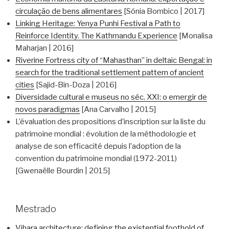
circulação de bens alimentares
[Sónia Bombico | 2017]
Linking Heritage: Yenya Punhi Festival a Path to
Reinforce Identity. The Kathmandu Experience
[Monalisa
Maharjan | 2016]
Riverine Fortress city of “Mahasthan” in deltaic Bengal: in
search for the traditional settlement pattern of ancient
cities
[Sajid-Bin-Doza | 2016]
Diversidade cultural e museus no séc. XXI: o emergir de
novos paradigmas
[Ana Carvalho | 2015]
L’évaluation des propositions d’inscription sur la liste du
patrimoine mondial : évolution de la méthodologie et
analyse de son efficacité depuis l’adoption de la
convention du patrimoine mondial (1972-2011)
[Gwenaëlle Bourdin | 2015]
Mestrado
Vihara architecture: defining the existential foothold of