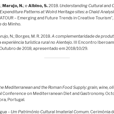
.;
Marujo, N.
; e
Albino, S.
2018.
Understanding Cultural and C
xpenditure Patterns at Wolrd Heritage sites: a Chaid Analysi
ATOUR – Emerging and Future Trends in Creative Tourism”,
e do Minho.
Marujo, N.; Borges, M. R. 2018.
A complementaridade de produto
experiência turística rural no Alentejo.
III Encontro Iberoa
0 Outubro de 2018, apresentado em 2018/10/29.
he Mediterranean and the Roman Food Supply: grain, wine, oliv
al Conference on Mediterranean Diet and Gastronomy. Octo
ra, Portugal.
gua – Um Património Cultural Imaterial Comum.
Cerimónia 