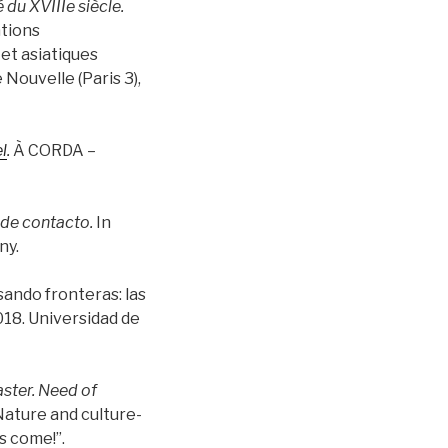
 du XVIIIe siècle.
tions
 et asiatiques
 Nouvelle (Paris 3),
l
.
À CORDA –
 de contacto.
In
ny.
ando fronteras: las
018. Universidad de
aster. Need of
Nature and culture-
s come!”.