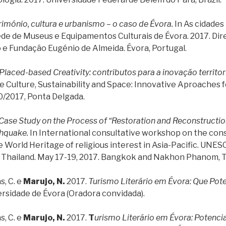
rimónio, cultura e urbanismo – o caso de Évora.
In As cidades 
de de Museus e Equipamentos Culturais de Évora. 2017. Dir
o e Fundação Eugénio de Almeida. Évora, Portugal.
Placed-based Creativity: contributos para a inovação territo
Culture, Sustainability and Space: Innovative Aproaches 
/2017, Ponta Delgada.
Case Study on the Process of “Restoration and Reconstructi
thquake.
In International consultative workshop on the con
World Heritage of religious interest in Asia-Pacific. UN
of Thailand. May 17-19, 2017. Bangkok and Nakhon Phanom, T
s, C. e
Marujo, N.
2017.
Turismo Literário em Évora: Que Pote
ersidade de Évora (Oradora convidada).
s, C. e
Marujo, N.
2017.
T
urismo Literário em Évora: Potencia