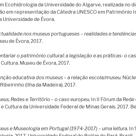
Ecohidrologia da Universidade do Algarve, realizada no 
ção em representação da Cátedra UNESCO em Património Im
a Universidade de Évora.
ctualidade nos museus portugueses – realidades e tendências
seu de Évora, 2017.
ntariar o património cultural: a legislação e as práticas- o c
Cultura. Museu de Évora, 2017.
unção educativa dos museus – a relação escola/museu.
Núcle
Ribeirinho (Ilha da Madeira), 2017.
eus, Redes e Território – o caso europeu.
In II Fórum da Rede
e Cultura da Universidade Federal de Minas Gerais. 2017. B
eus e Museologia em Portugal (1974-2017) – uma leitura.
In 
logia. 2017. Universidade Federal de Belém do Pará, Brazil.