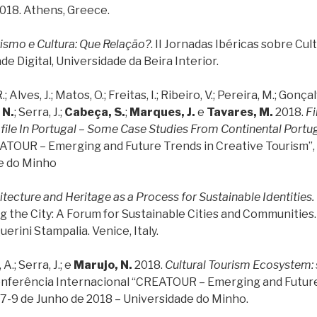
018. Athens, Greece.
ismo e Cultura: Que Relação?
. II Jornadas Ibéricas sobre Cul
e Digital, Universidade da Beira Interior.
 Alves, J.; Matos, O.; Freitas, I.; Ribeiro, V.; Pereira, M.; Gonçal
 N.
; Serra, J.;
Cabeça, S.
;
Marques, J.
e
Tavares, M.
2018.
Fi
ofile In Portugal – Some Case Studies From Continental Portu
ATOUR – Emerging and Future Trends in Creative Tourism”,
e do Minho
tecture and Heritage as a Process for Sustainable Identities. T
g the City: A Forum for Sustainable Cities and Communities.
erini Stampalia. Venice, Italy.
 A.; Serra, J.; e
Marujo, N.
2018.
Cultural Tourism Ecosystem:
nferência Internacional “CREATOUR – Emerging and Future
 7-9 de Junho de 2018 – Universidade do Minho.