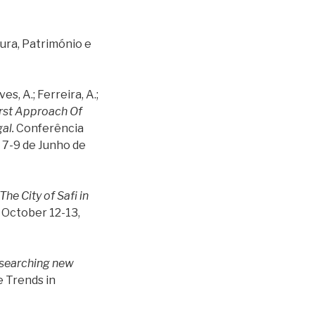
tura, Património e
ves, A.; Ferreira, A.;
rst Approach Of
gal.
Conferência
 7-9 de Junho de
he City of Safi in
 October 12-13,
 searching new
 Trends in