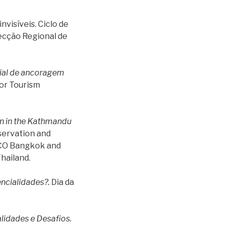
invisíveis. Ciclo de
ecção Regional de
rial de ancoragem
for Tourism
on in the Kathmandu
servation and
ESCO Bangkok and
hailand.
ncialidades?.
Dia da
lidades e Desafios.