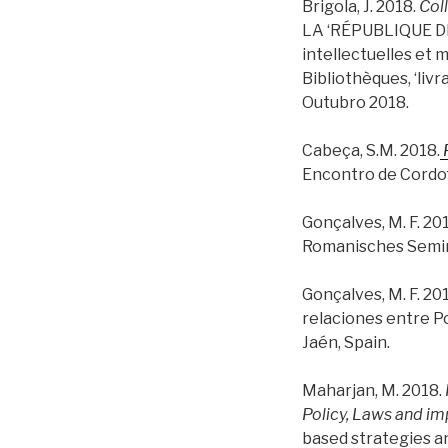
Brigola, J. 2018.
Coll
LA ‘RÉPUBLIQUE DES
intellectuelles et 
Bibliothèques, ‘livr
Outubro 2018.
Cabeça, S.M. 2018.
Encontro de Cordof
Gonçalves, M. F. 20
Romanisches Semina
Gonçalves, M. F. 20
relaciones entre P
Jaén, Spain.
Maharjan, M. 2018.
Policy, Laws and i
based strategies an