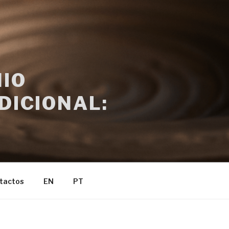
IO
DICIONAL:
tactos
EN
PT