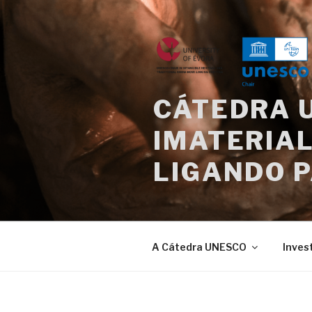
Saltar
para
o
conteúdo
CÁTEDRA 
IMATERIAL
LIGANDO 
A Cátedra UNESCO
Inves