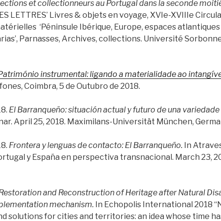
ections et collectionneurs au Portugal dans la seconde moitié
 LETTRES’ Livres & objets en voyage, XVIe-XVIIIe Circula
matérielles ‘Péninsule Ibérique, Europe, espaces atlantiques
arias’, Parnasses, Archives, collections. Université Sorbonne
Património instrumental: ligando a materialidade ao intangíve
ones, Coimbra, 5 de Outubro de 2018.
18.
El Barranqueño: situación actual y futuro de una variedade
r. April 25, 2018. Maximilans-Universität München, Germa
18.
Frontera y lenguas de contacto: El Barranqueño.
In Atraves
ortugal y España en perspectiva transnacional. March 23, 2
Restoration and Reconstruction of Heritage after Natural Dis
mplementation mechanism.
In Echopolis International 2018 “
d solutions for cities and territories: an idea whose time ha