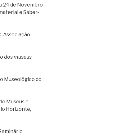
dia 24 de Novembro
aterial e Saber-
.
Associação
aso dos museus.
o Museológico do
 de Museus e
elo Horizonte,
Seminário