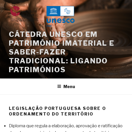
Saltar
para
o
conteúdo
CÁTEDRA UNESCO EM
PATRIMÓNIO IMATERIAL E
SABER-FAZER
TRADICIONAL: LIGANDO
PATRIMÓNIOS
Menu
LEGISLAÇÃO PORTUGUESA SOBRE O
ORDENAMENTO DO TERRITÓRIO
Diploma que regula a elaboração, aprovação e ratificação