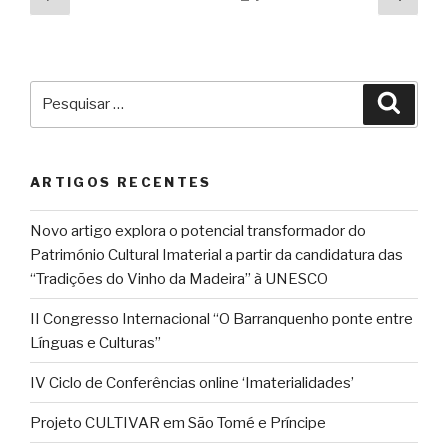
anterior
segu
dos
conteúdos
Pesquisar
Pesqu
por:
ARTIGOS RECENTES
Novo artigo explora o potencial transformador do
Património Cultural Imaterial a partir da candidatura das
“Tradições do Vinho da Madeira” à UNESCO
II Congresso Internacional “O Barranquenho ponte entre
Línguas e Culturas”
IV Ciclo de Conferências online ‘Imaterialidades’
Projeto CULTIVAR em São Tomé e Príncipe