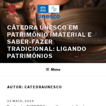
Saltar
para
o
conteúdo
CÁTEDRA UNESCO EM
PATRIMÓNIO IMATERIAL E
SABER-FAZER
TRADICIONAL: LIGANDO
PATRIMÓNIOS
Menu
AUTOR:
CATEDRAUNESCO
PUBLICADO
23 MAIO, 2019
EM