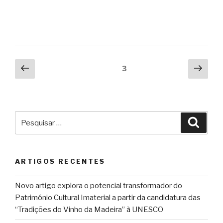
Paginação
Página
Pági
Página
3
anterior
segu
dos
conteúdos
Pesquisar
Pesqu
por:
ARTIGOS RECENTES
Novo artigo explora o potencial transformador do
Património Cultural Imaterial a partir da candidatura das
“Tradições do Vinho da Madeira” à UNESCO