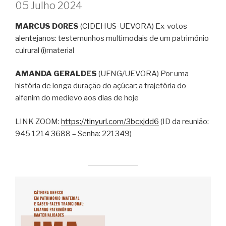
05 Julho 2024
MARCUS DORES
(CIDEHUS-UEVORA) Ex-votos
alentejanos: testemunhos multimodais de um património
culrural (i)material
AMANDA GERALDES
(UFNG/UEVORA) Por uma
história de longa duração do açúcar: a trajetória do
alfenim do medievo aos dias de hoje
LINK ZOOM:
https://tinyurl.com/3bcxjdd6
(ID da reunião:
945 1214 3688 – Senha: 221349)