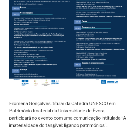
Filomena Gonçalves, títular da Cátedra UNESCO em
Património Imaterial da Universidade de Évora,
participará no evento com uma comunicação intitulada “A
imaterialidade do tangível: ligando patrimónios”.