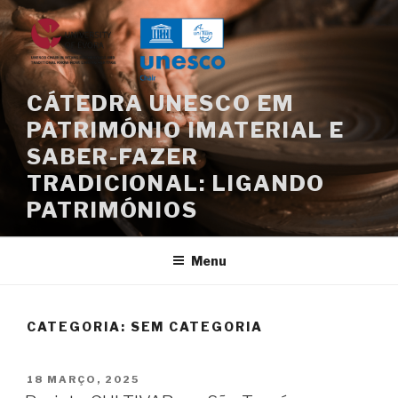
Saltar
para
o
conteúdo
CÁTEDRA UNESCO EM
PATRIMÓNIO IMATERIAL E
SABER-FAZER
TRADICIONAL: LIGANDO
PATRIMÓNIOS
Menu
CATEGORIA:
SEM CATEGORIA
PUBLICADO
18 MARÇO, 2025
EM