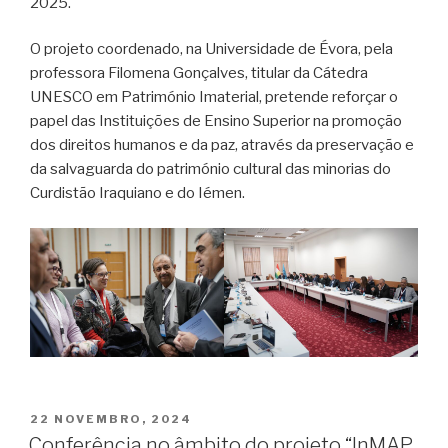
2025.
O projeto coordenado, na Universidade de Évora, pela
professora Filomena Gonçalves, titular da Cátedra
UNESCO em Património Imaterial, pretende reforçar o
papel das Instituições de Ensino Superior na promoção
dos direitos humanos e da paz, através da preservação e
da salvaguarda do património cultural das minorias do
Curdistão Iraquiano e do Iémen.
PUBLICADO
22 NOVEMBRO, 2024
EM
Conferência no âmbito do projeto “InMAP