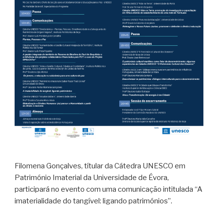
Filomena Gonçalves, títular da Cátedra UNESCO em
Património Imaterial da Universidade de Évora,
participará no evento com uma comunicação intitulada “A
imaterialidade do tangível: ligando patrimónios”.