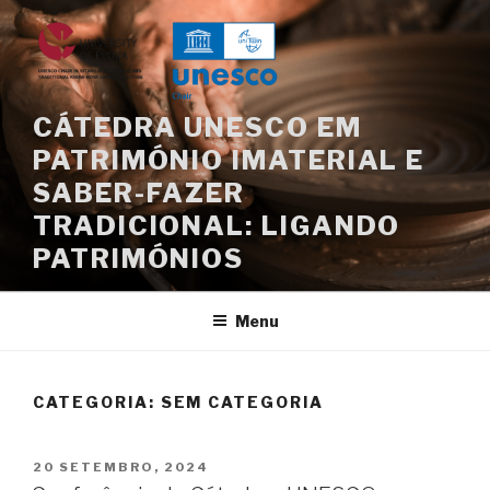
Saltar
para
o
conteúdo
CÁTEDRA UNESCO EM
PATRIMÓNIO IMATERIAL E
SABER-FAZER
TRADICIONAL: LIGANDO
PATRIMÓNIOS
Menu
CATEGORIA:
SEM CATEGORIA
PUBLICADO
20 SETEMBRO, 2024
EM