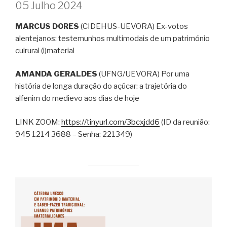
05 Julho 2024
MARCUS DORES
(CIDEHUS-UEVORA) Ex-votos
alentejanos: testemunhos multimodais de um património
culrural (i)material
AMANDA GERALDES
(UFNG/UEVORA) Por uma
história de longa duração do açúcar: a trajetória do
alfenim do medievo aos dias de hoje
LINK ZOOM:
https://tinyurl.com/3bcxjdd6
(ID da reunião:
945 1214 3688 – Senha: 221349)