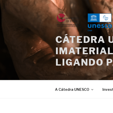
Saltar
para
o
conteúdo
CÁTEDRA 
IMATERIAL
LIGANDO 
A Cátedra UNESCO
Inves