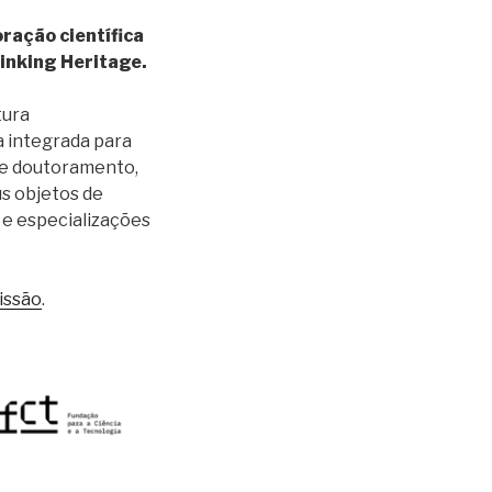
ração científica
inking Heritage.
tura
a integrada para
de doutoramento,
s objetos de
 e especializações
issão
.