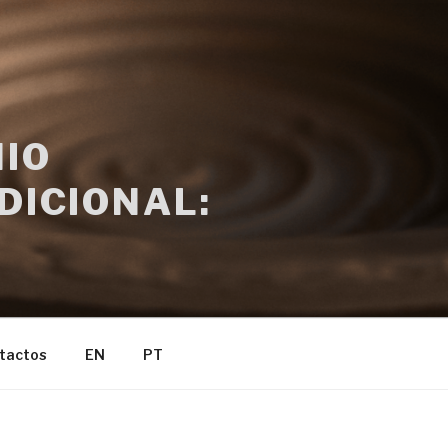
IO
DICIONAL:
tactos
EN
PT