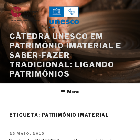
Saltar
para
o
conteúdo
CÁTEDRA UNESCO EM
PATRIMÓNIO IMATERIAL E
SABER-FAZER
TRADICIONAL: LIGANDO
PATRIMÓNIOS
Menu
ETIQUETA:
PATRIMÓNIO IMATERIAL
PUBLICADO
23 MAIO, 2019
EM