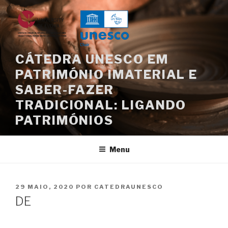
Saltar
para
o
conteúdo
CÁTEDRA UNESCO EM
PATRIMÓNIO IMATERIAL E
SABER-FAZER
TRADICIONAL: LIGANDO
PATRIMÓNIOS
Menu
PUBLICADO
29 MAIO, 2020
POR
CATEDRAUNESCO
EM
DE