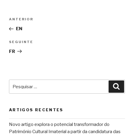
Navegação
Conteúdo
ANTERIOR
de
anterior
EN
artigos
Conteúdo
SEGUINTE
seguinte
FR
Pesquisar
Pesqu
por:
ARTIGOS RECENTES
Novo artigo explora o potencial transformador do
Património Cultural Imaterial a partir da candidatura das