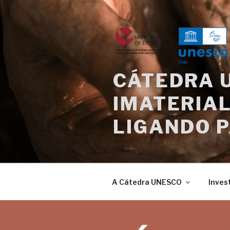
Saltar
para
o
conteúdo
CÁTEDRA 
IMATERIAL
LIGANDO 
A Cátedra UNESCO
Inves