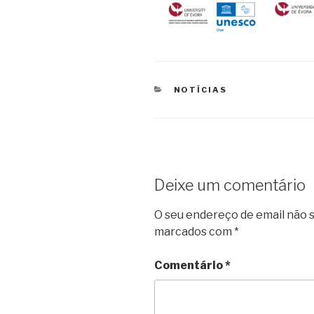
CATEGORIAS
NOTÍCIAS
Deixe um comentário
O seu endereço de email não s
marcados com
*
Comentário
*