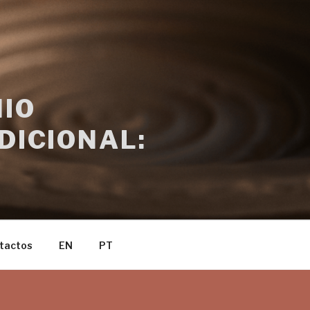
IO
DICIONAL:
tactos
EN
PT