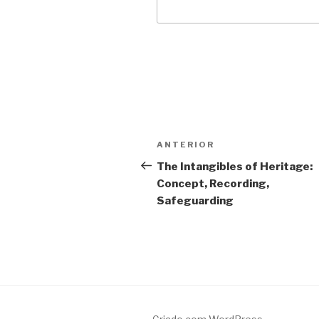
Navegação
Conteúdo
ANTERIOR
de
anterior
The Intangibles of Heritage:
Concept, Recording,
artigos
Safeguarding