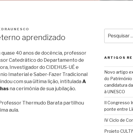
EDRAUNESCO
Pesquisar
 eterno aprendizado
por:
s quase 40 anos de docência, professor
ARTIGOS R
ssor Catedrático do Departamento de
vora, Investigador do CIDEHUS-UÉ e
Novo artigo ex
nio Imaterial e Saber-Fazer Tradicional
do Património C
ndou com sua última lição, intitulada
A
candidatura da
lhas
na cerimônia de sua jubilação.
à UNESCO
rofessor Thermudo Barata partilhou
II Congresso 
ponte entre Lí
ima aula.
IV Ciclo de Con
Projeto CULTI