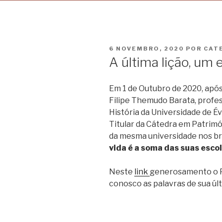
PUBLICADO
6 NOVEMBRO, 2020
POR
CAT
EM
A última lição, um
Em 1 de Outubro de 2020, apó
Filipe Themudo Barata, profe
História da Universidade de É
Titular da Cátedra em Patrimó
da mesma universidade nos bri
vida é a soma das suas esco
Neste
link
generosamento o P
conosco as palavras de sua últ