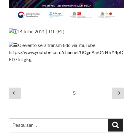
14.Julho.2021 | 11h (PT)
O evento será transmitido via YouTube:
https://www.youtube.com/channel/UCgnAie0NH5Y4pC
FD7tuJgkg
Paginação
Página
Pági
Página
5
anterior
segu
dos
conteúdos
Pesquisar
Pesqu
por: