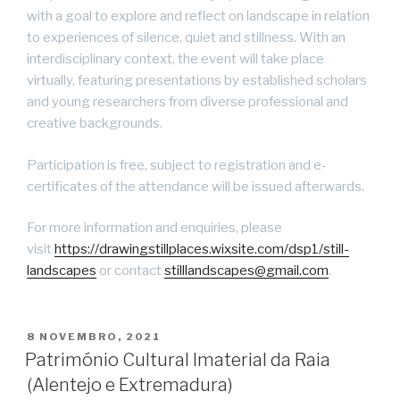
with a goal to explore and reflect on landscape in relation
to experiences of silence, quiet and stillness. With an
interdisciplinary context, the event will take place
virtually, featuring presentations by established scholars
and young researchers from diverse professional and
creative backgrounds.
Participation is free, subject to registration and e-
certificates of the attendance will be issued afterwards.
For more information and enquiries, please
visit
https://drawingstillplaces.wixsite.com/dsp1/still-
landscapes
or contact
stilllandscapes@gmail.com
.
PUBLICADO
8 NOVEMBRO, 2021
EM
Património Cultural Imaterial da Raia
(Alentejo e Extremadura)