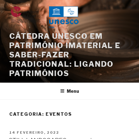
Saltar
para
o
conteúdo
CÁTEDRA UNESCO EM
PATRIMÓNIO IMATERIAL E
SABER-FAZER
TRADICIONAL: LIGANDO
PATRIMÓNIOS
Menu
CATEGORIA:
EVENTOS
PUBLICADO
14 FEVEREIRO, 2022
EM