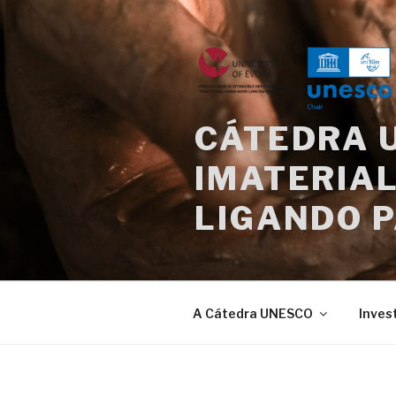
Saltar
para
o
conteúdo
CÁTEDRA 
IMATERIAL
LIGANDO 
A Cátedra UNESCO
Inves