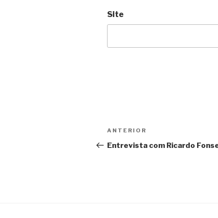
Site
Navegação
Conteúdo
ANTERIOR
de
anterior
Entrevista com Ricardo Fons
artigos