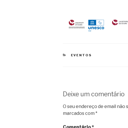
CATEGORIAS
EVENTOS
Deixe um comentário
O seu endereço de email não s
marcados com
*
Comentário
*