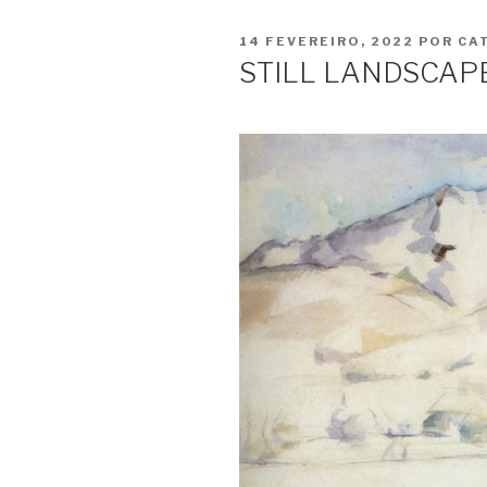
PUBLICADO
14 FEVEREIRO, 2022
POR
CA
EM
STILL LANDSCAP