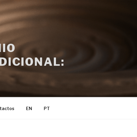
IO
DICIONAL:
tactos
EN
PT