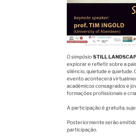
O simpósio
STILL LANDSCA
explorar e refletir sobre a p
silêncio, quietude e quietude.
evento acontecerá virtualme
acadêmicos consagrados e jov
formações profissionais e cria
A participação é gratuita, suje
Posteriormente serão emitido
participação.