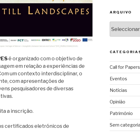
ARQUIVO
Arquivo
CATEGORIA
PES
é organizado com o objetivo de
aisagem em relação a experiências de
Call for Papers
 Com um contexto interdisciplinar, o
Eventos
nte, com apresentações de
ens pesquisadores de diversas
Notícias
tivas.
Opinião
ita a inscrição.
Património
Sem categori
s certificados eletrónicos de