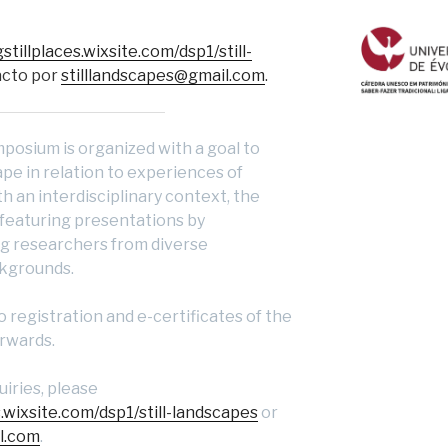
stillplaces.wixsite.com/dsp1/still-
acto por
stilllandscapes@gmail.com
.
posium is organized with a goal to
pe in relation to experiences of
ith an interdisciplinary context, the
, featuring presentations by
ng researchers from diverse
ckgrounds.
to registration and e-certificates of the
erwards.
iries, please
s.wixsite.com/dsp1/still-landscapes
or
l.com
.