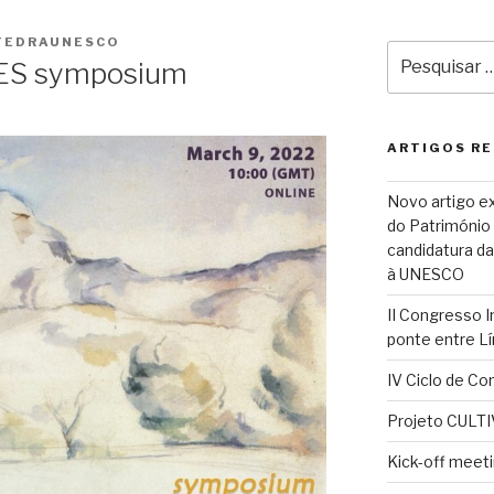
TEDRAUNESCO
Pesquisar
ES symposium
por:
ARTIGOS R
Novo artigo ex
do Património C
candidatura da
à UNESCO
II Congresso 
ponte entre Lí
IV Ciclo de Con
Projeto CULTI
Kick-off meet