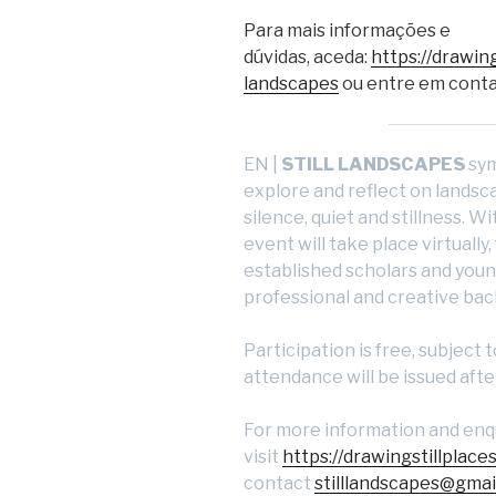
Para mais informações e
dúvidas, aceda:
https://drawing
landscapes
ou entre em cont
EN |
STILL LANDSCAPES
sym
explore and reflect on landsca
silence, quiet and stillness. W
event will take place virtually
established scholars and you
professional and creative ba
Participation is free, subject 
attendance will be issued aft
For more information and enqu
visit
https://drawingstillplace
contact
stilllandscapes@gmai