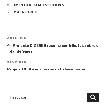
CATEGORIAS
EVENTOS
,
SEM CATEGORIA
ETIQUETAS
WORKSHOPS
Navegação
Conteúdo
ANTERIOR
de
anterior
Projecto DIZERES recolhe contributos sobre o
artigos
falar de Sines
Conteúdo
SEGUINTE
seguinte
Projeto BDIAS em missão na Eslováquia
Pesquisar
Pesqu
por: