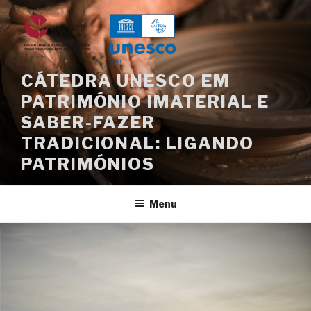
Saltar
para
o
conteúdo
CÁTEDRA UNESCO EM
PATRIMÓNIO IMATERIAL E
SABER-FAZER
TRADICIONAL: LIGANDO
PATRIMÓNIOS
Menu