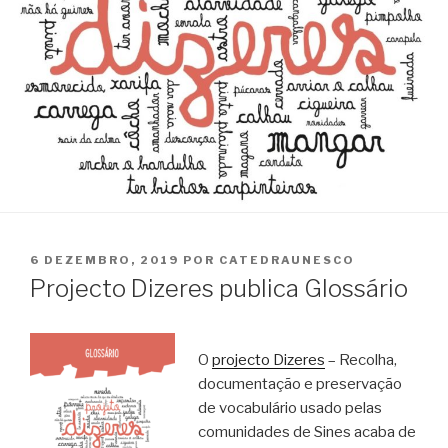
PUBLICADO
6 DEZEMBRO, 2019
POR
CATEDRAUNESCO
EM
Projecto Dizeres publica Glossário
O
projecto Dizeres
– Recolha,
documentação e preservação
de vocabulário usado pelas
comunidades de Sines acaba de