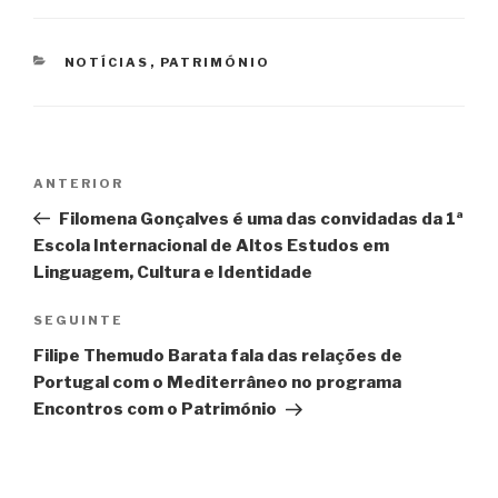
CATEGORIAS
NOTÍCIAS
,
PATRIMÓNIO
Navegação
Conteúdo
ANTERIOR
de
anterior
Filomena Gonçalves é uma das convidadas da 1ª
artigos
Escola Internacional de Altos Estudos em
Linguagem, Cultura e Identidade
Conteúdo
SEGUINTE
seguinte
Filipe Themudo Barata fala das relações de
Portugal com o Mediterrâneo no programa
Encontros com o Património