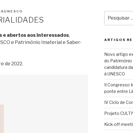
RAUNESCO
Pesquisar
ERIALIDADES
por:
s e abertos aos interessados
,
ARTIGOS R
CO e Património Imaterial e Saber-
Novo artigo ex
do Património C
e de 2022.
candidatura da
à UNESCO
II Congresso 
ponte entre Lí
IV Ciclo de Con
Projeto CULTI
Kick-off meet