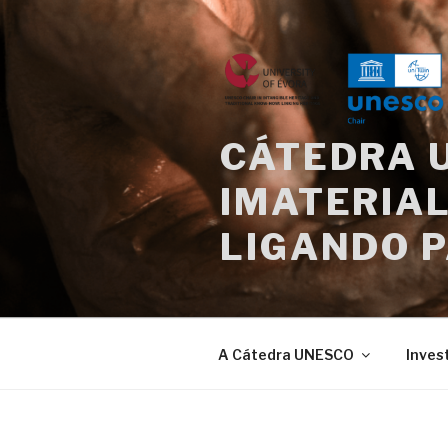
Saltar
para
o
conteúdo
CÁTEDRA 
IMATERIAL
LIGANDO 
A Cátedra UNESCO
Inves