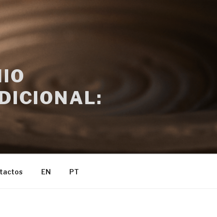
IO
DICIONAL:
tactos
EN
PT