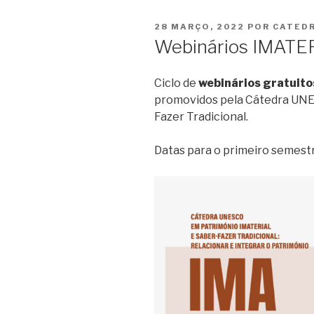
PUBLICADO
28 MARÇO, 2022
POR
CATED
EM
Webinários IMAT
Ciclo de
webinários gratuito
promovidos pela Cátedra UNES
Fazer Tradicional.
Datas para o primeiro semestr