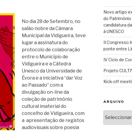
Novo artigo ex
do Património C
No dia 28 de Setembro, no
candidatura da
salão nobre da Câmara
à UNESCO
Municipal da Vidigueira, teve
lugar a assinatura do
II Congresso 
ponte entre Lí
protocolo de colaboração
entre o Município de
IV Ciclo de Con
Vidigueira e a Cátedra
Unesco da Universidade de
Projeto CULTI
Évora e a iniciativa “dar Voz
Kick-off meet
ao Passado” com a
divulgação on-line da
coleção de património
ARQUIVO
cultural imaterial do
concelho de Vidigueira, com
Arquivo
a apresentação de registos
audiovisuais sobre poesia