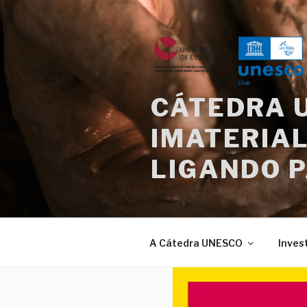
Saltar
para
o
conteúdo
CÁTEDRA 
IMATERIAL
LIGANDO 
A Cátedra UNESCO
Inves