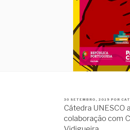
PUBLICADO
30 SETEMBRO, 2019
POR
CA
EM
Cátedra UNESCO as
colaboração com C
Vidigueira