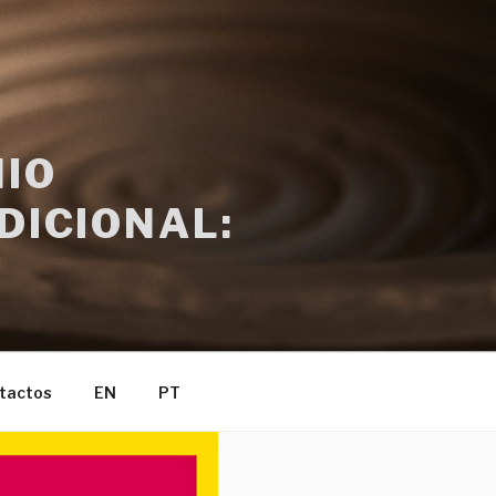
IO
DICIONAL:
tactos
EN
PT