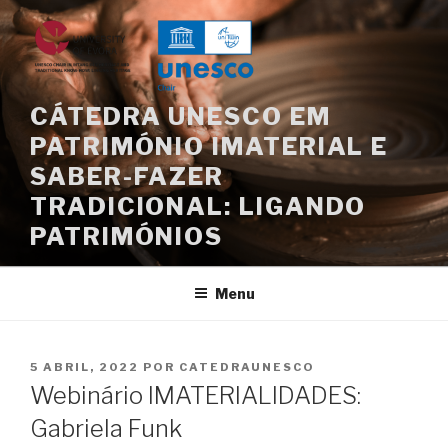
Saltar
para
o
conteúdo
CÁTEDRA UNESCO EM
PATRIMÓNIO IMATERIAL E
SABER-FAZER
TRADICIONAL: LIGANDO
PATRIMÓNIOS
Menu
PUBLICADO
5 ABRIL, 2022
POR
CATEDRAUNESCO
EM
Webinário IMATERIALIDADES:
Gabriela Funk