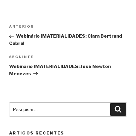
Navegação
Conteúdo
ANTERIOR
de
anterior
Webinário IMATERIALIDADES: Clara Bertrand
artigos
Cabral
Conteúdo
SEGUINTE
seguinte
Webinário IMATERIALIDADES: José Newton
Menezes
Pesquisar
Pesqu
por:
ARTIGOS RECENTES